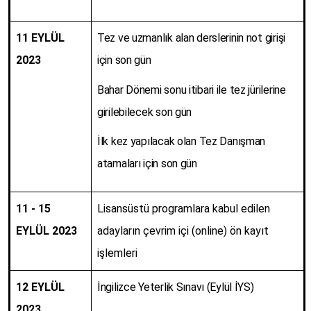
11 EYLÜL
Tez ve uzmanlık alan derslerinin not girişi
2023
için son gün
Bahar Dönemi sonu itibari ile tez jürilerine
girilebilecek son gün
İlk kez yapılacak olan Tez Danışman
atamaları için son gün
11 - 15
Lisansüstü programlara kabul edilen
EYLÜL 2023
adayların çevrim içi (online) ön kayıt
işlemleri
12 EYLÜL
İngilizce Yeterlik Sınavı (Eylül İYS)
2023