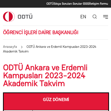
İkincil menü
Ana içeriğe atla
ODTÜ
Sıkça Sorulan Sorular (SSS)
İletişim Formu
EN
ÖĞRENCİ İŞLERİ DAİRE BAŞKANLIĞI
Anasayfa
ODTÜ Ankara ve Erdemli Kampusları 2023-2024
Akademik Takvim
ODTÜ Ankara ve Erdemli
Kampusları 2023-2024
Akademik Takvim
GÜZ DÖNEMİ