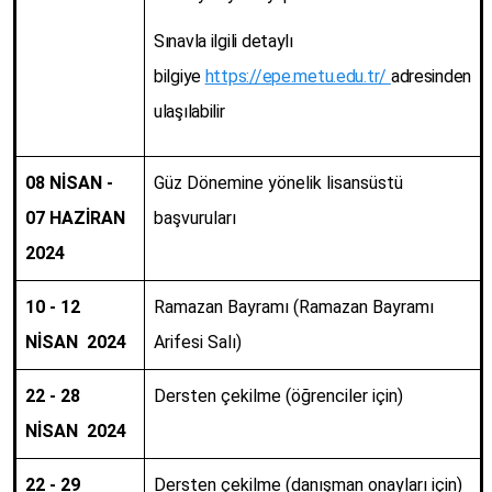
Sınavla ilgili detaylı
bilgiye
https://epe.metu.edu.tr/
adresinden
ulaşılabilir
08 NİSAN -
Güz Dönemine yönelik lisansüstü
07 HAZİRAN
başvuruları
2024
10 - 12
Ramazan Bayramı (Ramazan Bayramı
NİSAN 2024
Arifesi Salı)
22 - 28
Dersten çekilme (öğrenciler için)
NİSAN 2024
22 - 29
Dersten çekilme (danışman onayları için)