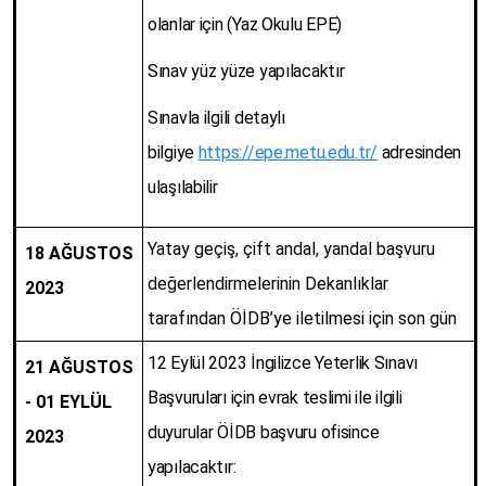
olanlar için (Yaz Okulu EPE)
Sınav yüz yüze yapılacaktır
Sınavla ilgili detaylı
bilgiye
https://epe.metu.edu.tr/
adresinden
ulaşılabilir
Yatay geçiş, çift andal, yandal başvuru
18 AĞUSTOS
değerlendirmelerinin Dekanlıklar
2023
tarafından ÖİDB’ye iletilmesi için son gün
12 Eylül 2023 İngilizce Yeterlik Sınavı
21 AĞUSTOS
Başvuruları için evrak teslimi ile ilgili
- 01 EYLÜL
duyurular ÖİDB başvuru ofisince
2023
yapılacaktır: