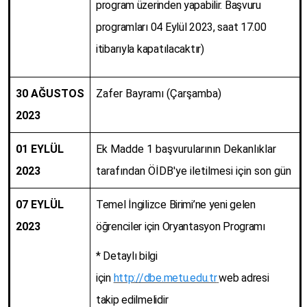
program üzerinden yapabilir. Başvuru
programları 04 Eylül 2023, saat 17.00
itibarıyla kapatılacaktır)
30
AĞUSTOS
Zafer Bayramı (Çarşamba)
2023
01 EYLÜL
Ek Madde 1 başvurularının Dekanlıklar
2023
tarafından ÖİDB'ye iletilmesi için son gün
07 EYLÜL
Temel İngilizce Birimi’ne yeni gelen
2023
öğrenciler için Oryantasyon Programı
* Detaylı bilgi
için
http://dbe.metu.edu.tr
web adresi
takip edilmelidir