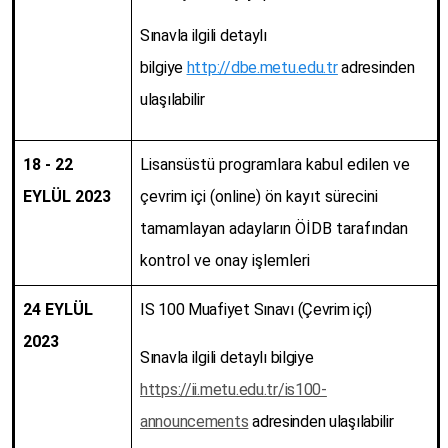
Sınavla ilgili detaylı
bilgiye
http://dbe.metu.edu.tr
adresinden
ulaşılabilir
18 - 22
Lisansüstü programlara kabul edilen ve
EYLÜL 2023
çevrim içi (online) ön kayıt sürecini
tamamlayan adayların ÖİDB tarafından
kontrol ve onay işlemleri
24 EYLÜL
IS 100 Muafiyet Sınavı (Çevrim içi)
2023
Sınavla ilgili detaylı bilgiye
https://ii.metu.edu.tr/is100-
announcements
adresinden ulaşılabilir