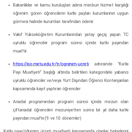
Bakanlıklar ve kamu kuruluşları adına mecburi hizmet karşılığı
öğrenim gören öğrencilerin katkı payları kurumlarının uygun
görmesi halinde kurumları tarafından ödenir.
Vakıf Yükseköğretim Kurumlarından yatay geçiş yapan TC
uyruklu öğrenciler program süresi içinde katkı payından
muaftır.
https://iso.metu.edu.tr/tr/ogrenim-ucreti
adresinde “Katkı
Payı Muafiyeti” başlığı altında belirtilen kategorideki yabancı
uyruklu öğrenciler ve/veya Yurt Dışından Öğrenci Kontenjanları
kapsamında kayıt yaptıran öğrenciler
Anadal programından program süresi içinde mezun olan
çiftanadal öğrencileri mezuniyetten sonra bir yıl daha katkı
payından muaftır.(9. ve 10. dönemler)
Katkı payı/öğrenim ücreti muafiyeti kapsamında olanlar belgelerini