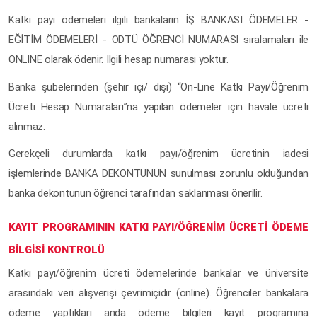
Katkı payı ödemeleri ilgili bankaların İŞ BANKASI ÖDEMELER -
EĞİTİM ÖDEMELERİ - ODTÜ ÖĞRENCİ NUMARASI sıralamaları ile
ONLINE olarak ödenir. İlgili hesap numarası yoktur.
Banka şubelerinden (şehir içi/ dışı) “On-Line Katkı Payı/Öğrenim
Ücreti Hesap Numaraları”na yapılan ödemeler için havale ücreti
alınmaz.
Gerekçeli durumlarda katkı payı/öğrenim ücretinin iadesi
işlemlerinde BANKA DEKONTUNUN sunulması zorunlu olduğundan
banka dekontunun öğrenci tarafından saklanması önerilir.
KAYIT PROGRAMININ KATKI PAYI/ÖĞRENİM ÜCRETİ ÖDEME
BİLGİSİ KONTROLÜ
Katkı payı/öğrenim ücreti ödemelerinde bankalar ve üniversite
arasındaki veri alışverişi çevrimiçidir (online). Öğrenciler bankalara
ödeme yaptıkları anda ödeme bilgileri kayıt programına