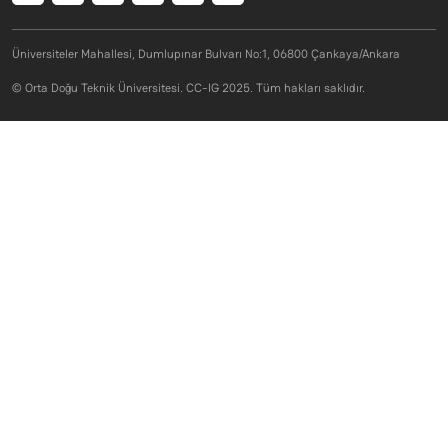
Üniversiteler Mahallesi, Dumlupınar Bulvarı No:1, 06800 Çankaya/Ankara
© Orta Doğu Teknik Üniversitesi. CC-IG 2025. Tüm hakları saklıdır.