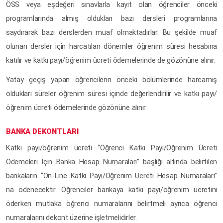
ÖSS veya eşdeğeri sınavlarla kayıt olan öğrenciler önceki
programlarında almış oldukları bazı dersleri programlarına
saydırarak bazı derslerden muaf olmaktadırlar. Bu şekilde muaf
olunan dersler için harcatılan dönemler öğrenim süresi hesabına
katılır ve katkı payı/öğrenim ücreti ödemelerinde de gözönüne alınır.
Yatay geçiş yapan öğrencilerin önceki bölümlerinde harcamış
oldukları süreler öğrenim süresi içinde değerlendirilir ve katkı payı/
öğrenim ücreti ödemelerinde gözönüne alınır.
BANKA DEKONTLARI
Katkı payı/öğrenim ücreti “Öğrenci Katkı Payı/Öğrenim Ücreti
Ödemeleri İçin Banka Hesap Numaraları” başlığı altında belirtilen
bankaların “On-Line Katkı Payı/Öğrenim Ücreti Hesap Numaraları”
na ödenecektir. Öğrenciler bankaya katkı payı/öğrenim ücretinı
öderken mutlaka öğrenci numaralarını belirtmeli ayrıca öğrenci
numaralarını dekont üzerine işletmelidirler.