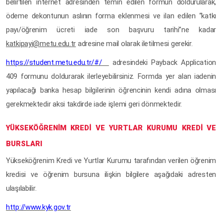
belirtilen internet adresinden temin edilen formun doldurularak,
ödeme dekontunun aslının forma eklenmesi ve ilan edilen “katkı
payı/öğrenim ücreti iade son başvuru tarihi”ne kadar
katkipayi@metu.edu.tr
adresine mail olarak iletilmesi gerekir.
https://student.metu.edu.tr/#/
adresindeki Payback Application
409 formunu doldurarak ilerleyebilirsiniz. Formda yer alan iadenin
yapılacağı banka hesap bilgilerinin öğrencinin kendi adına olması
gerekmektedir aksi takdirde iade işlemi geri dönmektedir.
YÜKSEKÖĞRENİM KREDİ VE YURTLAR KURUMU KREDİ VE
BURSLARI
Yükseköğrenim Kredi ve Yurtlar Kurumu tarafından verilen öğrenim
kredisi ve öğrenim bursuna ilişkin bilgilere aşağıdaki adresten
ulaşılabilir.
http://www.kyk.gov.tr