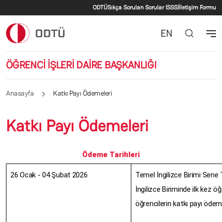
İkincil menü
Ana içeriğe atla
ODTÜ
Sıkça Sorulan Sorular (SSS)
İletişim Formu
EN
ÖĞRENCİ İŞLERİ DAİRE BAŞKANLIĞI
Anasayfa
Katkı Payı Ödemeleri
Katkı Payı Ödemeleri
Ödeme Tarihleri
26 Ocak - 04 Şubat 2026
Temel İngilizce Birimi Sene 
İngilizce Biriminde ilk kez 
öğrencilerin katkı payı ödem