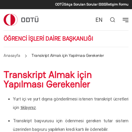
İkincil menü
Ana içeriğe atla
ODTÜ
Sıkça Sorulan Sorular (SSS)
İletişim Formu
EN
ÖĞRENCİ İŞLERİ DAİRE BAŞKANLIĞI
Anasayfa
Transkript Almak için Yapılması Gerekenler
Transkript Almak için
Yapılması Gerekenler
Yurt içi ve yurt dışına gönderilmesi istenen transkript ücretleri
için
tıklayınız
.
Transkript başvurusu için ödenmesi gereken tutar sistem
üzerinden başvuru yapılırken kredi kartı ile ödenebilir.