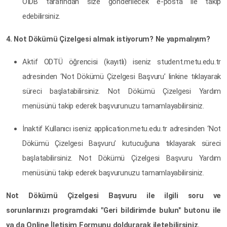
ÖİDB tarafından size gönderilecek e-posta ile takip
edebilirsiniz.
4. Not Dökümü Çizelgesi almak istiyorum? Ne yapmalıyım?
Aktif ODTÜ öğrencisi (kayıtlı) iseniz student.metu.edu.tr
adresinden ‘Not Dökümü Çizelgesi Başvuru’ linkine tıklayarak
süreci başlatabilirsiniz. Not Dökümü Çizelgesi Yardım
menüsünü takip ederek başvurunuzu tamamlayabilirsiniz.
İnaktif Kullanıcı iseniz application.metu.edu.tr adresinden ‘Not
Dökümü Çizelgesi Başvuru’ kutucuğuna tıklayarak süreci
başlatabilirsiniz. Not Dökümü Çizelgesi Başvuru Yardım
menüsünü takip ederek başvurunuzu tamamlayabilirsiniz.
Not Dökümü Çizelgesi Başvuru ile ilgili soru ve
sorunlarınızı programdaki "Geri bildirimde bulun" butonu ile
ya da
Online İletişim Formunu
doldurarak iletebilirsiniz.