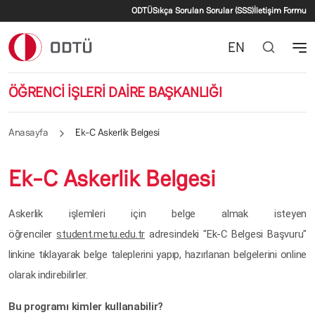
İkincil menü
Ana içeriğe atla
ODTÜ
Sıkça Sorulan Sorular (SSS)
İletişim Formu
EN
ÖĞRENCİ İŞLERİ DAİRE BAŞKANLIĞI
Anasayfa
Ek-C Askerlik Belgesi
Ek-C Askerlik Belgesi
Askerlik işlemleri için belge almak isteyen
öğrenciler
student.metu.edu.tr
adresindeki "Ek-C Belgesi Başvuru"
linkine tıklayarak belge taleplerini yapıp, hazırlanan belgelerini online
olarak indirebilirler.
Bu programı kimler kullanabilir?