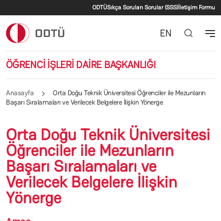
İkincil menü
Ana içeriğe atla
ODTÜ
Sıkça Sorulan Sorular (SSS)
İletişim Formu
EN
ÖĞRENCİ İŞLERİ DAİRE BAŞKANLIĞI
Anasayfa
Orta Doğu Teknik Üniversitesi Öğrenciler ile Mezunların
Başarı Sıralamaları ve Verilecek Belgelere İlişkin Yönerge
Orta Doğu Teknik Üniversitesi
Öğrenciler ile Mezunların
Başarı Sıralamaları ve
Verilecek Belgelere İlişkin
Yönerge