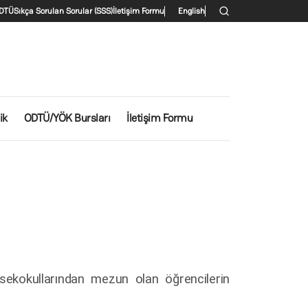
İkincil menü
DTÜ
Sıkça Sorulan Sorular (SSS)
İletişim Formu
English
ik
ODTÜ/YÖK Bursları
İletişim Formu
ksekokullarından mezun olan öğrencilerin