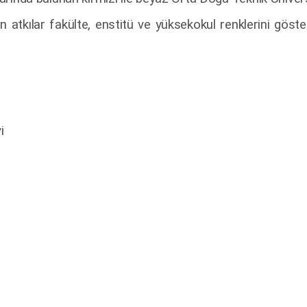
an atkılar fakülte, enstitü ve yüksekokul renklerini gös
i