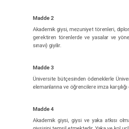
Madde 2
Akademik giysi, mezuniyet törenleri, diplom
gerektiren törenlerde ve yasalar ve yöne
sınavı) giyilir.
Madde 3
Üniversite bütçesinden ödeneklerle Üniver
elemanlarına ve öğrencilere imza karşılığı da
Madde 4
Akademik giysi, giysi ve yaka atkısı olm
giysisini temsil etmektedir. Yaka ve kol uç