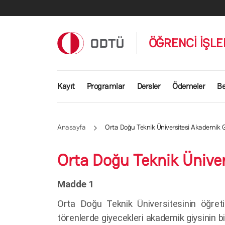
Ana içeriğe atla
ÖĞRENCİ İŞLE
Ana gezinti menüsü
Kayıt
Programlar
Dersler
Ödemeler
Be
Anasayfa
Orta Doğu Teknik Üniversitesi Akademik G
Orta Doğu Teknik Üniver
Madde 1
Orta Doğu Teknik Üniversitesinin öğreti
törenlerde giyecekleri akademik giysinin bi