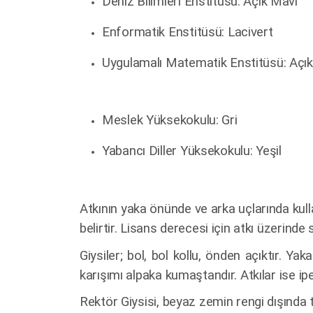
Deniz Bilimleri Enstitüsü: Açık Mavi
Enformatik Enstitüsü: Lacivert
Uygulamalı Matematik Enstitüsü: Açı
Meslek Yüksekokulu: Gri
Yabancı Diller Yüksekokulu: Yeşil
Atkının yaka önünde ve arka uçlarında kull
belirtir. Lisans derecesi için atkı üzerind
Giysiler; bol, bol kollu, önden açıktır. Ya
karışımı alpaka kumaştandır. Atkılar ise i
Rektör Giysisi, beyaz zemin rengi dışında t