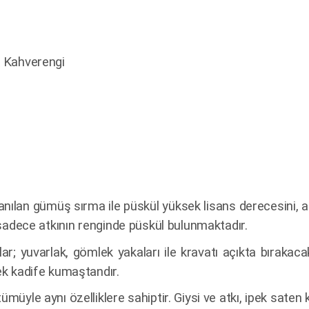
k Kahverengi
anılan gümüş sırma ile püskül yüksek lisans derecesini, al
e sadece atkının renginde püskül bulunmaktadır.
kalar; yuvarlak, gömlek yakaları ile kravatı açıkta bıraka
pek kadife kumaştandır.
ümüyle aynı özelliklere sahiptir. Giysi ve atkı, ipek saten