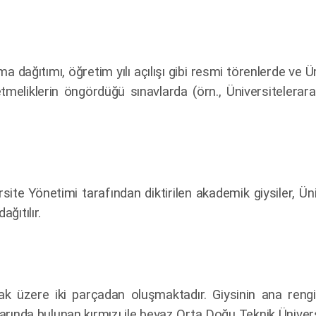
a dağıtımı, öğretim yılı açılışı gibi resmi törenlerde ve Ü
tmeliklerin öngördüğü sınavlarda (örn., Üniversitelerar
site Yönetimi tarafından diktirilen akademik giysiler, Ü
ğıtılır.
ak üzere iki parçadan oluşmaktadır. Giysinin ana reng
larında bulunan kırmızı ile beyaz Orta Doğu Teknik Üniversi