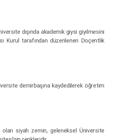
niversite dışında akademik giysi giyilmesini
ası Kurul tarafından düzenlenen Doçentlik
niversite demirbaşına kaydedilerek öğretim
i olan siyah zemin, geleneksel Üniversite
tesi’nin renkleridir.