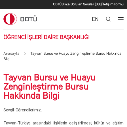
İkincil menü
Ana içeriğe atla
ODTÜ
Sıkça Sorulan Sorular (SSS)
İletişim Formu
EN
ÖĞRENCİ İŞLERİ DAİRE BAŞKANLIĞI
Anasayfa
Tayvan Bursu ve Huayu Zenginleştirme Bursu Hakkında
Bilgi
Tayvan Bursu ve Huayu
Zenginleştirme Bursu
Hakkında Bilgi
Sevgili Öğrencilerimiz,
Tayvan-Türkiye arasındaki ilişkilerin geliştirilmesi, kültür ve eğitim