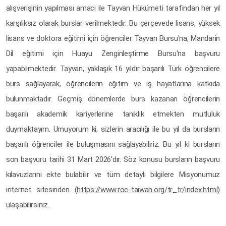
alışverişinin yapılması amacı ile Tayvan Hükümeti tarafindan her yıl
karşılıksız olarak burslar verilmektedir. Bu çerçevede lisans, yüksek
lisans ve doktora eğitimi için öğrenciler Tayvan Bursu'na, Mandarin
Dil eğitimi için Huayu Zenginleştirme Bursu'na başvuru
yapabilmektedir. Tayvan, yaklaşık 16 yıldır başarılı Türk öğrencilere
burs sağlayarak, öğrencilerin eğitim ve iş hayatlarına katkıda
bulunmaktadır. Geçmiş dönemlerde burs kazanan öğrencilerin
başarılı akademik kariyerlerine tanıklık etmekten mutluluk
duymaktayım. Umuyorum ki, sizlerin aracılığı ile bu yıl da bursların
başarılı öğrenciler ile buluşmasını sağlayabiliriz. Bu yıl ki bursların
son başvuru tarihi 31 Mart 2026'dır. Söz konusu bursların başvuru
kılavuzlarını ekte bulabilir ve tüm detaylı bilgilere Misyonumuz
internet sitesinden (
https://www.roc-taiwan.org/tr_tr/index.html
)
ulaşabilirsiniz.