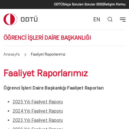
İkincil menü
Ana içeriğe atla
ODTÜ
Sıkça Sorulan Sorular (SSS)
İletişim Formu
EN
ÖĞRENCİ İŞLERİ DAİRE BAŞKANLIĞI
Anasayfa
Faaliyet Raporlarımız
Faaliyet Raporlarımız
Öğrenci İşleri Daire Başkanlığı Faaliyet Raporları
2025 Yılı Faaliyet Raporu
2024 Yılı Faaliyet Raporu
2023 Yılı Faaliyet Raporu