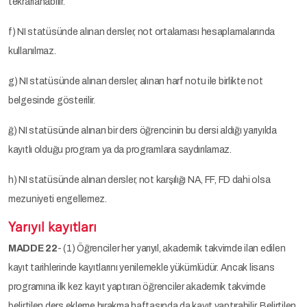
tekrarlanabilir.
f) NI statüsünde alınan dersler, not ortalaması hesaplamalarında
kullanılmaz.
g) NI statüsünde alınan dersler, alınan harf notu ile birlikte not
belgesinde gösterilir.
ğ) NI statüsünde alınan bir ders öğrencinin bu dersi aldığı yarıyılda
kayıtlı olduğu program ya da programlara saydırılamaz.
h) NI statüsünde alınan dersler, not karşılığı NA, FF, FD dahi olsa
mezuniyeti engellemez.
Yarıyıl kayıtları
MADDE 22
- (1) Öğrenciler her yarıyıl, akademik takvimde ilan edilen
kayıt tarihlerinde kayıtlarını yenilemekle yükümlüdür. Ancak lisans
programına ilk kez kayıt yaptıran öğrenciler akademik takvimde
belirtilen ders ekleme bırakma haftasında da kayıt yaptırabilir. Belirtilen