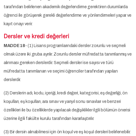
tarafından belirlenen akademik değerlendirme gerektiren durumlarda
öğrenci ile görüşerek gerekli değerlendirme ve yönlendirmeleri yapar ve
kayıt onayı verir.
Dersler ve kredi değerleri
MADDE 18
- (1) Lisans programlarındaki dersler zorunlu ve seçmeli
olmak üzere iki gruba ayrılır. Zorunlu dersler müfredatta tanımlanmış ve
alınması gereken derslerdir. Seçmeli dersler ise sayısı ve türü
müfredatta tanımlanan ve seçimi öğrenciler tarafından yapılan
derslerdir.
(2) Derslerin adı, kodu, içeriği, kredi değeri, kategorisi, eş değerliği, ön
koşulları, eş koşulları, ara sınav ve yarıyıl sonu sınavları ve benzeri
özellikleri ile bu özelliklerde yapılacak değişiklikler ilgili bölümün önerisi
üzerine ilgili fakülte kurulu tarafından kararlaştırılır.
(3) Bir dersin alınabilmesi için ön koşul ve eş koşul dersleri belirlenebilir.