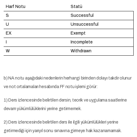
Harf Notu
Statü
S
Successful
U
Unsuccessful
EX
Exempt
I
Incomplete
W
Withdrawn
b) NA notu aşağıdaki nedenlerin herhangi birinden dolayı takdir olunur
ve not ortalamaları hesabında FF notu işlemi görür:
1) Ders izlencesinde belirtilen dersin, teorik ve uygulama saatlerine
devam yükümlülüklerini yerine getirmemek.
2) Ders izlencesinde belirtilen ders ile ilgili yükümlülükleri yerine
getirmediği için yarıyıl sonu sınavına girmeye hak kazanamamak.