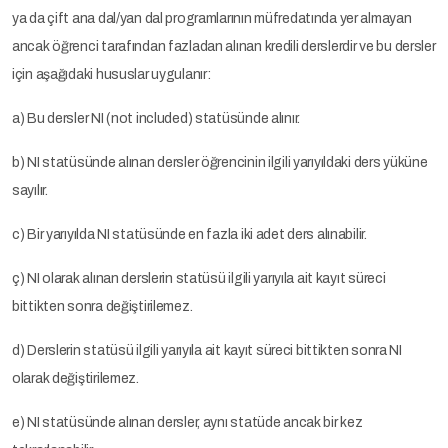
ya da çift ana dal/yan dal programlarının müfredatında yer almayan
ancak öğrenci tarafından fazladan alınan kredili derslerdir ve bu dersler
için aşağıdaki hususlar uygulanır:
a) Bu dersler NI (not included) statüsünde alınır.
b) NI statüsünde alınan dersler öğrencinin ilgili yarıyıldaki ders yüküne
sayılır.
c) Bir yarıyılda NI statüsünde en fazla iki adet ders alınabilir.
ç) NI olarak alınan derslerin statüsü ilgili yarıyıla ait kayıt süreci
bittikten sonra değiştirilemez.
d) Derslerin statüsü ilgili yarıyıla ait kayıt süreci bittikten sonra NI
olarak değiştirilemez.
e) NI statüsünde alınan dersler, aynı statüde ancak bir kez