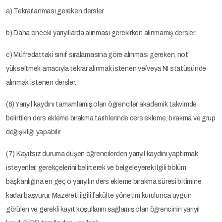
a) Tekrarlanması gereken dersler.
b) Daha önceki yarıyıllarda alınması gerekirken alınmamış dersler.
c) Müfredattaki sınıf sıralamasına göre alınması gereken, not
yükseltmek amacıyla tekrar alınmak istenen ve/veya NI statüsünde
alınmak istenen dersler.
(6) Yarıyıl kaydını tamamlamış olan öğrenciler akademik takvimde
belirtilen ders ekleme bırakma tarihlerinde ders ekleme, bırakma ve grup
değişikliği yapabilir.
(7) Kayıtsız duruma düşen öğrencilerden yarıyıl kaydını yaptırmak
isteyenler, gerekçelerini belirterek ve belgeleyerek ilgili bölüm
başkanlığına en geç o yarıyılın ders ekleme bırakma süresi bitimine
kadar başvurur. Mazereti ilgili fakülte yönetim kurulunca uygun
görülen ve gerekli kayıt koşullarını sağlamış olan öğrencinin yarıyıl