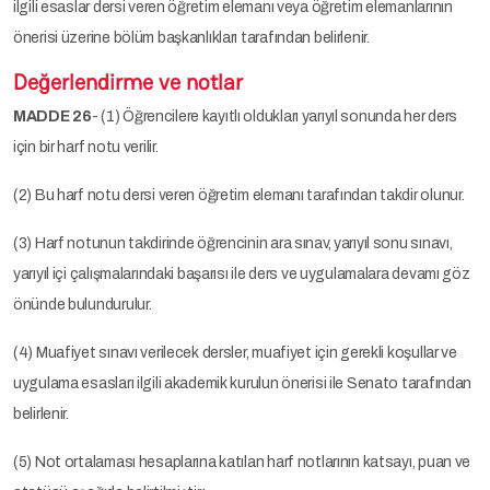
ilgili esaslar dersi veren öğretim elemanı veya öğretim elemanlarının
önerisi üzerine bölüm başkanlıkları tarafından belirlenir.
Değerlendirme ve notlar
MADDE 26
- (1) Öğrencilere kayıtlı oldukları yarıyıl sonunda her ders
için bir harf notu verilir.
(2) Bu harf notu dersi veren öğretim elemanı tarafından takdir olunur.
(3) Harf notunun takdirinde öğrencinin ara sınav, yarıyıl sonu sınavı,
yarıyıl içi çalışmalarındaki başarısı ile ders ve uygulamalara devamı göz
önünde bulundurulur.
(4) Muafiyet sınavı verilecek dersler, muafiyet için gerekli koşullar ve
uygulama esasları ilgili akademik kurulun önerisi ile Senato tarafından
belirlenir.
(5) Not ortalaması hesaplarına katılan harf notlarının katsayı, puan ve