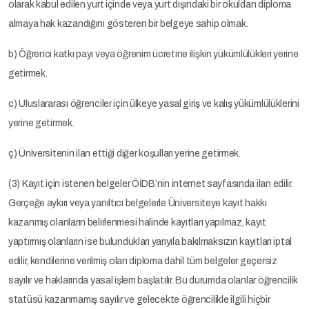
olarak kabul edilen yurt içinde veya yurt dışındaki bir okuldan diploma
almaya hak kazandığını gösteren bir belgeye sahip olmak.
b) Öğrenci katkı payı veya öğrenim ücretine ilişkin yükümlülükleri yerine
getirmek.
c) Uluslararası öğrenciler için ülkeye yasal giriş ve kalış yükümlülüklerini
yerine getirmek.
ç) Üniversitenin ilan ettiği diğer koşulları yerine getirmek.
(3) Kayıt için istenen belgeler ÖİDB’nin internet sayfasında ilan edilir.
Gerçeğe aykırı veya yanıltıcı belgelerle Üniversiteye kayıt hakkı
kazanmış olanların belirlenmesi halinde kayıtları yapılmaz, kayıt
yaptırmış olanların ise bulundukları yarıyıla bakılmaksızın kayıtları iptal
edilir, kendilerine verilmiş olan diploma dahil tüm belgeler geçersiz
sayılır ve haklarında yasal işlem başlatılır. Bu durumda olanlar öğrencilik
statüsü kazanmamış sayılır ve gelecekte öğrencilikle ilgili hiçbir