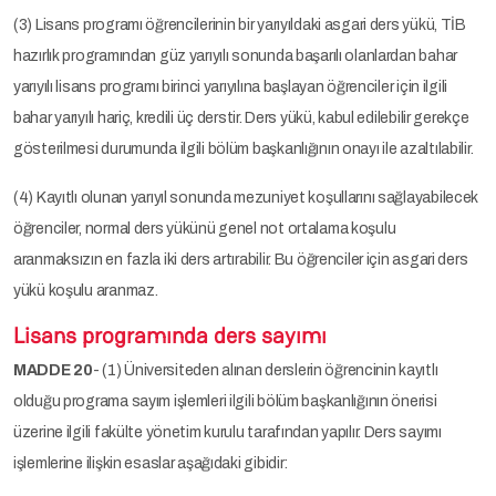
(3) Lisans programı öğrencilerinin bir yarıyıldaki asgari ders yükü, TİB
hazırlık programından güz yarıyılı sonunda başarılı olanlardan bahar
yarıyılı lisans programı birinci yarıyılına başlayan öğrenciler için ilgili
bahar yarıyılı hariç, kredili üç derstir. Ders yükü, kabul edilebilir gerekçe
gösterilmesi durumunda ilgili bölüm başkanlığının onayı ile azaltılabilir.
(4) Kayıtlı olunan yarıyıl sonunda mezuniyet koşullarını sağlayabilecek
öğrenciler, normal ders yükünü genel not ortalama koşulu
aranmaksızın en fazla iki ders artırabilir. Bu öğrenciler için asgari ders
yükü koşulu aranmaz.
Lisans programında ders sayımı
MADDE 20
- (1) Üniversiteden alınan derslerin öğrencinin kayıtlı
olduğu programa sayım işlemleri ilgili bölüm başkanlığının önerisi
üzerine ilgili fakülte yönetim kurulu tarafından yapılır. Ders sayımı
işlemlerine ilişkin esaslar aşağıdaki gibidir: