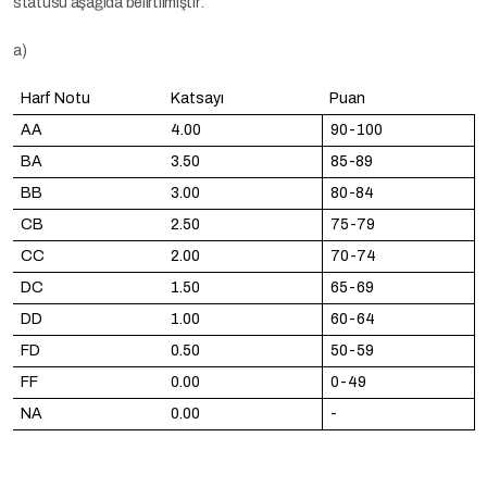
statüsü aşağıda belirtilmiştir:
a)
Harf Notu
Katsayı
Puan
AA
4.00
90-100
BA
3.50
85-89
BB
3.00
80-84
CB
2.50
75-79
CC
2.00
70-74
DC
1.50
65-69
DD
1.00
60-64
FD
0.50
50-59
FF
0.00
0-49
NA
0.00
-