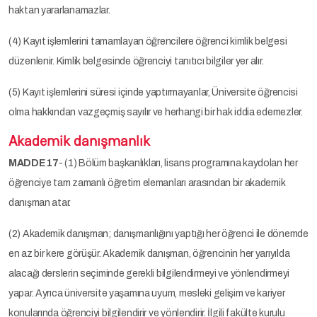
haktan yararlanamazlar.
(4) Kayıt işlemlerini tamamlayan öğrencilere öğrenci kimlik belgesi
düzenlenir. Kimlik belgesinde öğrenciyi tanıtıcı bilgiler yer alır.
(5) Kayıt işlemlerini süresi içinde yaptırmayanlar, Üniversite öğrencisi
olma hakkından vazgeçmiş sayılır ve herhangi bir hak iddia edemezler.
Akademik danışmanlık
MADDE 17
- (1) Bölüm başkanlıkları, lisans programına kaydolan her
öğrenciye tam zamanlı öğretim elemanları arasından bir akademik
danışman atar.
(2) Akademik danışman; danışmanlığını yaptığı her öğrenci ile dönemde
en az bir kere görüşür. Akademik danışman, öğrencinin her yarıyılda
alacağı derslerin seçiminde gerekli bilgilendirmeyi ve yönlendirmeyi
yapar. Ayrıca üniversite yaşamına uyum, mesleki gelişim ve kariyer
konularında öğrenciyi bilgilendirir ve yönlendirir. İlgili fakülte kurulu