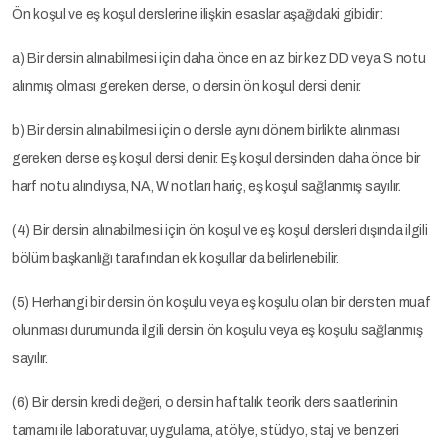
Ön koşul ve eş koşul derslerine ilişkin esaslar aşağıdaki gibidir:
a) Bir dersin alınabilmesi için daha önce en az bir kez DD veya S notu
alınmış olması gereken derse, o dersin ön koşul dersi denir.
b) Bir dersin alınabilmesi için o dersle aynı dönem birlikte alınması
gereken derse eş koşul dersi denir. Eş koşul dersinden daha önce bir
harf notu alındıysa, NA, W notları hariç, eş koşul sağlanmış sayılır.
(4) Bir dersin alınabilmesi için ön koşul ve eş koşul dersleri dışında ilgili
bölüm başkanlığı tarafından ek koşullar da belirlenebilir.
(5) Herhangi bir dersin ön koşulu veya eş koşulu olan bir dersten muaf
olunması durumunda ilgili dersin ön koşulu veya eş koşulu sağlanmış
sayılır.
(6) Bir dersin kredi değeri, o dersin haftalık teorik ders saatlerinin
tamamı ile laboratuvar, uygulama, atölye, stüdyo, staj ve benzeri