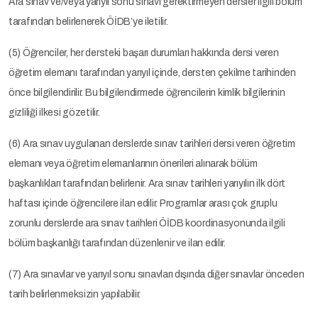
Ara sınav ve/veya yarıyıl sonu sınavı gerektirmeyen dersler ilgili bölüm
tarafından belirlenerek ÖİDB’ye iletilir.
(5) Öğrenciler, her dersteki başarı durumları hakkında dersi veren
öğretim elemanı tarafından yarıyıl içinde, dersten çekilme tarihinden
önce bilgilendirilir. Bu bilgilendirmede öğrencilerin kimlik bilgilerinin
gizliliği ilkesi gözetilir.
(6) Ara sınav uygulanan derslerde sınav tarihleri dersi veren öğretim
elemanı veya öğretim elemanlarının önerileri alınarak bölüm
başkanlıkları tarafından belirlenir. Ara sınav tarihleri yarıyılın ilk dört
haftası içinde öğrencilere ilan edilir. Programlar arası çok gruplu
zorunlu derslerde ara sınav tarihleri ÖİDB koordinasyonunda ilgili
bölüm başkanlığı tarafından düzenlenir ve ilan edilir.
(7) Ara sınavlar ve yarıyıl sonu sınavları dışında diğer sınavlar önceden
tarih belirlenmeksizin yapılabilir.