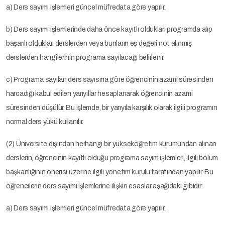
a) Ders sayımı işlemleri güncel müfredata göre yapılır.
b) Ders sayımı işlemlerinde daha önce kayıtlı oldukları programda alıp
başarılı oldukları derslerden veya bunların eş değeri not alınmış
derslerden hangilerinin programa sayılacağı belirlenir.
c) Programa sayılan ders sayısına göre öğrencinin azami süresinden
harcadığı kabul edilen yarıyıllar hesaplanarak öğrencinin azami
süresinden düşülür. Bu işlemde, bir yarıyıla karşılık olarak ilgili programın
normal ders yükü kullanılır.
(2) Üniversite dışından herhangi bir yükseköğretim kurumundan alınan
derslerin, öğrencinin kayıtlı olduğu programa sayım işlemleri, ilgili bölüm
başkanlığının önerisi üzerine ilgili yönetim kurulu tarafından yapılır. Bu
öğrencilerin ders sayımı işlemlerine ilişkin esaslar aşağıdaki gibidir:
a) Ders sayımı işlemleri güncel müfredata göre yapılır.