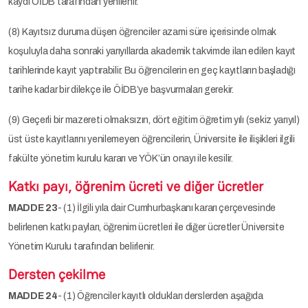
kaydı ÖİDB tarafından yenilenir.
(8) Kayıtsız duruma düşen öğrenciler azami süre içerisinde olmak
koşuluyla daha sonraki yarıyıllarda akademik takvimde ilan edilen kayıt
tarihlerinde kayıt yaptırabilir. Bu öğrencilerin en geç kayıtların başladığı
tarihe kadar bir dilekçe ile ÖİDB’ye başvurmaları gerekir.
(9) Geçerli bir mazereti olmaksızın, dört eğitim öğretim yılı (sekiz yarıyıl)
üst üste kayıtlarını yenilemeyen öğrencilerin, Üniversite ile ilişikleri ilgili
fakülte yönetim kurulu kararı ve YÖK’ün onayı ile kesilir.
Katkı payı, öğrenim ücreti ve diğer ücretler
MADDE 23
- (1) İlgili yıla dair Cumhurbaşkanı kararı çerçevesinde
belirlenen katkı payları, öğrenim ücretleri ile diğer ücretler Üniversite
Yönetim Kurulu tarafından belirlenir.
Dersten çekilme
MADDE 24
- (1) Öğrenciler kayıtlı oldukları derslerden aşağıda