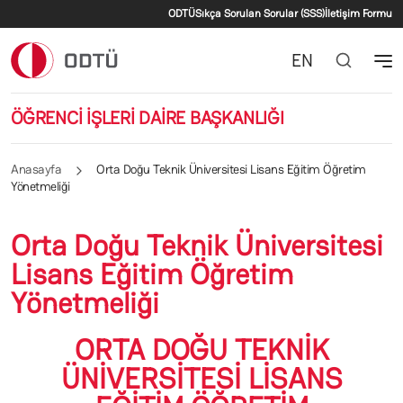
İkincil menü
Ana içeriğe atla
ODTÜ
Sıkça Sorulan Sorular (SSS)
İletişim Formu
EN
ÖĞRENCİ İŞLERİ DAİRE BAŞKANLIĞI
Anasayfa
Orta Doğu Teknik Üniversitesi Lisans Eğitim Öğretim
Yönetmeliği
Orta Doğu Teknik Üniversitesi
Lisans Eğitim Öğretim
Yönetmeliği
ORTA DOĞU TEKNİK
ÜNİVERSİTESİ LİSANS