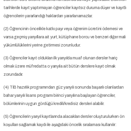
tarihlerde kayıt yaptırmayan öğrenciler kayıtsız duruma düşer ve kayıtlı
öğrencilerin yararlandığı haklardan yararlanamazlar.
(2) Öğrencinin öncelikle katkı payı veya öğrenim ücretini ödemesi ve
varsa geçmiş yarıyıllara ait yurt, kütüphane borcu ve benzeri diğer mali
yükümlülüklerini yerine getirmesi zorunludur.
(3) Öğrenciler kayıt oldukları ilk yarıyılda muaf olunan dersler hariç
olmak üzere müfredatta o yarıyıla ait bütün derslere kayıt olmak
zorundadır.
(4) TİB hazırlık programından güz yarıyılı sonunda başarılı olanlardan
bahar yarıyılı lisans programı birinci yarıyılına başlayan öğrenciler,
bölümlerinin uygun gördüğü kredili/kredisiz dersleri alabilir.
(5) Öğrencilerin yarıyıl kayıtlarında alacakları dersler oluşturulurken ön
koşulları sağlamak kaydı ile aşağıdaki öncelik sıralaması kullanılır: