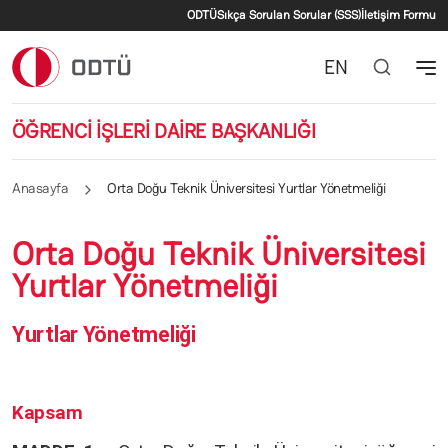
İkincil menü
Ana içeriğe atla
ODTÜ
Sıkça Sorulan Sorular (SSS)
İletişim Formu
EN
ÖĞRENCİ İŞLERİ DAİRE BAŞKANLIĞI
Anasayfa
Orta Doğu Teknik Üniversitesi Yurtlar Yönetmeliği
Orta Doğu Teknik Üniversitesi
Yurtlar Yönetmeliği
Yurtlar Yönetmeliği
Kapsam