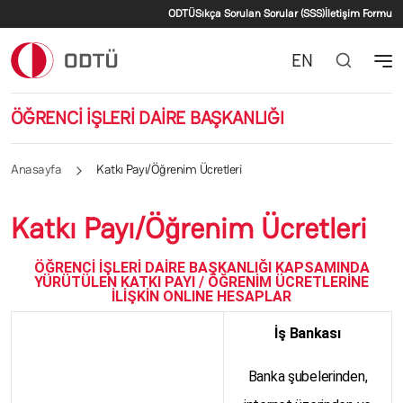
İkincil menü
Ana içeriğe atla
ODTÜ
Sıkça Sorulan Sorular (SSS)
İletişim Formu
EN
ÖĞRENCİ İŞLERİ DAİRE BAŞKANLIĞI
Anasayfa
Katkı Payı/Öğrenim Ücretleri
Katkı Payı/Öğrenim Ücretleri
ÖĞRENCİ İŞLERİ DAİRE BAŞKANLIĞI KAPSAMINDA
YÜRÜTÜLEN KATKI PAYI / ÖĞRENİM ÜCRETLERİNE
İLİŞKİN ONLINE HESAPLAR
İş Bankası
Banka şubelerinden,