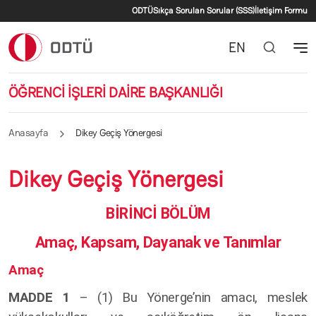
İkincil menü
Ana içeriğe atla
ODTÜ
Sıkça Sorulan Sorular (SSS)
İletişim Formu
EN
ÖĞRENCİ İŞLERİ DAİRE BAŞKANLIĞI
Anasayfa
Dikey Geçiş Yönergesi
Dikey Geçiş Yönergesi
BİRİNCİ BÖLÜM
Amaç, Kapsam, Dayanak ve Tanımlar
Amaç
MADDE 1
– (1) Bu Yönerge’nin amacı, meslek