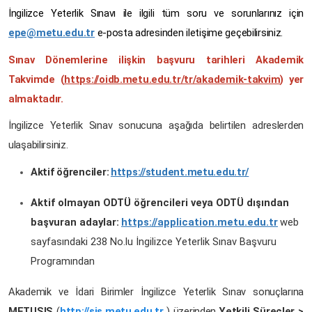
İngilizce Yeterlik Sınavı ile ilgili tüm soru ve sorunlarınız için
epe@metu.edu.tr
e-posta adresinden iletişime geçebilirsiniz.
Sınav Dönemlerine ilişkin başvuru tarihleri Akademik
Takvimde (
https://oidb.metu.edu.tr/tr/akademik-takvim
)
yer
almaktadır.
İngilizce Yeterlik Sınav sonucuna aşağıda belirtilen adreslerden
ulaşabilirsiniz.
Aktif öğrenciler:
https://student.metu.edu.tr/
Aktif olmayan ODTÜ öğrencileri veya ODTÜ dışından
başvuran adaylar:
https://application.metu.edu.tr
web
sayfasındaki 238 No.lu İngilizce Yeterlik Sınav Başvuru
Programından
Akademik ve İdari Birimler İngilizce Yeterlik Sınav sonuçlarına
METUSIS
(
http://sis.metu.edu.tr
) üzerinden
Yetkili Süreçler >