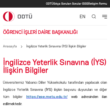
İkincil menü
Ana içeriğe atla
ODTÜ
Sıkça Sorulan Sorular (SSS)
İletişim Formu
EN
ÖĞRENCİ İŞLERİ DAİRE BAŞKANLIĞI
Anasayfa
İngilizce Yeterlik Sınavına (İYS) İlişkin Bilgiler
İngilizce Yeterlik Sınavına (İYS)
İlişkin Bilgiler
Üniversitemiz Yabancı Diller Yüksekokulu tarafından yapılacak olan
İngilizce Yeterlik Sınavına
(İYS)
ilişkin başvuru duyuruları ve diğer
tüm bilgiler
https://epe.metu.edu.tr/
web adresinden ilan
edilmektedir.