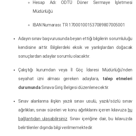
Hesap Adı: ODTÜ Döner Sermaye İşletmesi
Müdürlüğü
IBAN Numarası: TR 170001001537089807005001
Adayın sınav başvurusunda beyan ettiği bilgilerin sorumluluğu
kendisine aittir. Bilgilerdeki eksik ve yanlışlardan doğacak
sonuçlardan adaylar sorumlu olacaktır.
Çalıştığı kurumdan veya İl Göç İdaresi Müdürlüğü’nden
seyahat izni alması gereken adaylara,
talep etmeleri
durumunda
Sınava Giriş Belgesi düzenlenecektir.
Sınav alanlarına ilişkin yazılı sınav usulü, yazılı/sözlü sınav
ağırlıkları, sınav süreleri ve konu ağırlıklarını içeren kılavuza
bu
bağlantıdan ulaşabilirsiniz
. Sınav içeriğine dair, bu kılavuzda
belirtilenler dışında bilgi verilmemektedir.