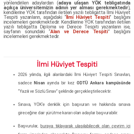
yönlendirilen adaylardan (
adaya ulaşan YÖK tebligatında
açıkça üniversitemizin adının yer alması gerekmektedir
),
kendilerine YÖK tarafından iletilen yazılı tebligatta İlmi Hüviyet
Tespiti yazanların, aşağıdaki “
İlmi Hüviyet Tespiti
” başlığını
incelemeleri gerekmektedir. Kendilerine YÖK tarafından iletilen
yazılı tebligatta Diploma ve Derece Tespiti yazanların ise,
sayfanın sonundaki “
Alan ve Derece Tespiti
” başlığını
incelemeleri gerekmektedir.
İlmi Hüviyet Tespiti
2026 yılında, ilgili alanlardaki İlmi Hüviyet Tespiti Sınavları,
sadece
Nisan
ayında bir kez
ODTÜ Ankara kampüsünde
“Yazılı ve Sözlü Sınav” şeklinde gerçekleştirilecektir.
Sınava, YÖK'e denklik için başvuran ve hakkında sınava
gireceğine dair yürütme kararı olan adaylar başvurabilir.
Başvurular,
buraya tıklayarak ulaşılabilecek olan çevrim içi