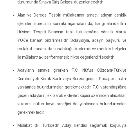
durumunda Sınava Giriş Belgesi düzenlenecektir.
Alan ve Derece Tespiti mülakatının amacı, adayın denklik
işlemleri sürecinin sonraki aşamalarında, hangi alanda İlmi
Hüviyet Tespiti Sınavına tabii tutulacağına yönelik olarak
YÖK’e kanaat bildirilmesidir. Dolayısıyla, adayın başvuru ve
mülakat esnasında sunabildiği akademik ve mesleki belgeler
ile mülakattaki performansı birlikte değerlendirilecektir.
Adayların sınava girerken T.C. Nüfus Cüzdanı/Türkiye
Cumhuriyeti Kimlik Kartı veya Süresi geçerli Pasaport aslını
yanlarında bulundurmaları gerekmektedir. T.C. vatandaşlığına
geçen adayların, ek olarak e-devlet kapısı üzerinden alacakları
vukuatlı nüfus kayıt örneğini de yanlarında bulundurmaları
gerekmektedir.
Mülakat dili Türkçedir. Aday, kendisi sağlamak koşuluyla