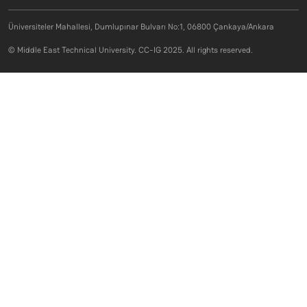
Üniversiteler Mahallesi, Dumlupınar Bulvarı No:1, 06800 Çankaya/Ankara
© Middle East Technical University. CC-IG 2025. All rights reserved.