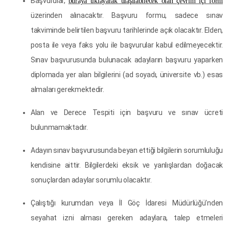
Başvurular,
buraya tıklayarak ulaşılabilecek olan çevrim içi form
üzerinden alınacaktır. Başvuru formu, sadece sınav
takviminde belirtilen başvuru tarihlerinde açık olacaktır. Elden,
posta ile veya faks yolu ile başvurular kabul edilmeyecektir.
Sınav başvurusunda bulunacak adayların başvuru yaparken
diplomada yer alan bilgilerini (ad soyadı, üniversite vb.) esas
almaları gerekmektedir.
Alan ve Derece Tespiti için başvuru ve sınav ücreti
bulunmamaktadır.
Adayın sınav başvurusunda beyan ettiği bilgilerin sorumluluğu
kendisine aittir. Bilgilerdeki eksik ve yanlışlardan doğacak
sonuçlardan adaylar sorumlu olacaktır.
Çalıştığı kurumdan veya İl Göç İdaresi Müdürlüğü’nden
seyahat izni alması gereken adaylara, talep etmeleri