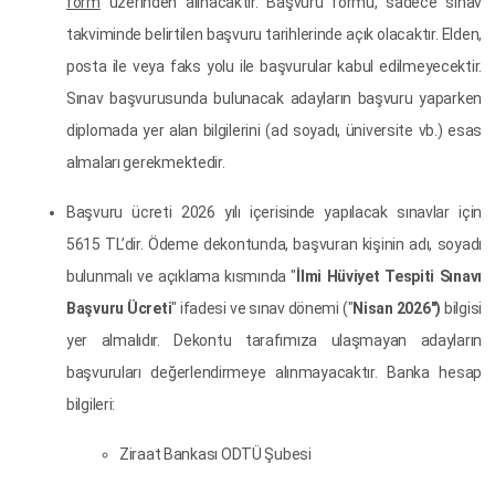
form
üzerinden alınacaktır. Başvuru formu, sadece sınav
takviminde belirtilen başvuru tarihlerinde açık olacaktır. Elden,
posta ile veya faks yolu ile başvurular kabul edilmeyecektir.
Sınav başvurusunda bulunacak adayların başvuru yaparken
diplomada yer alan bilgilerini (ad soyadı, üniversite vb.) esas
almaları gerekmektedir.
Başvuru ücreti 2026 yılı içerisinde yapılacak sınavlar için
5615 TL’dir. Ödeme dekontunda, başvuran kişinin adı, soyadı
bulunmalı ve açıklama kısmında "
İlmi Hüviyet Tespiti Sınavı
Başvuru Ücreti
" ifadesi ve sınav dönemi ("
Nisan 2026")
bilgisi
yer almalıdır. Dekontu tarafımıza ulaşmayan adayların
başvuruları değerlendirmeye alınmayacaktır. Banka hesap
bilgileri:
Ziraat Bankası ODTÜ Şubesi