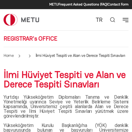
Secondary menu
Skip to main content
METU
Frequent Asked Questions (FAQ)
Contact Form
TR
REGISTRAR's OFFICE
Home
İlmi Hüviyet Tespiti ve Alan ve Derece Tespiti Sınavları
İlmi Hüviyet Tespiti ve Alan ve
Derece Tespiti Sınavları
Yurtdışı Yükseköğretim Diplomaları Tanıma ve Denklik
Yönetmeliği uyarınca Seviye ve Yeterlik Belirleme Sistemi
kapsamında, Üniversitemiz çeşitli alanlarda Alan ve Derece
Tespiti ve İlmi Hüviyet Tespiti Sınavları yürütmek üzere
görevlendirilmiştir.
Yükseköğretim Kurulu Başkanlığı'na (YÖK) denklik
başvurusunda bulunan ve başvuruları Üniversitemize