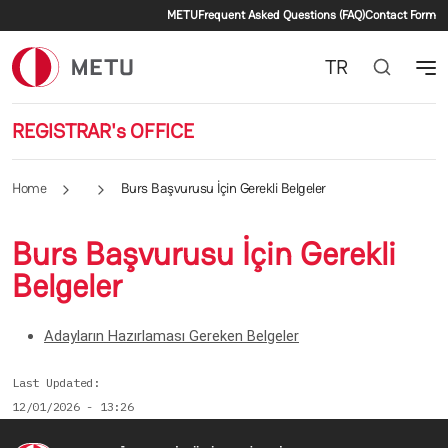
Secondary menu
Skip to main content
METU
Frequent Asked Questions (FAQ)
Contact Form
TR
REGISTRAR's OFFICE
Home
Burs Başvurusu İçin Gerekli Belgeler
Burs Başvurusu İçin Gerekli
Belgeler
Adayların Hazırlaması Gereken Belgeler
Last Updated
12/01/2026 - 13:26