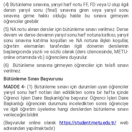
(4) Bütünleme sınavına, yarıyıl harf notu FF, FD veya U olup ilgili
dersin yarıyıl sonu (final) sınavına giren veya yarıyıl sonu
sınavına girme hakkı olduğu halde bu sınava girmeyen
öğrenciler girebilir.
(5) NA notu alınan dersler için bütünleme sınavı verilmez. Derse
devam ve derse devamın yarıyıl sonu harf notuna katkısı; yarıyıl
sonu sınavına katılma koşulları ve NA notuna ilişkin koşullar,
öğretim elemanları tarafından ilgili dönemin derslerinin
başlangıcında yazılı ve sözlü olarak (ders izlencesinde, METU-
online ortamında vb.) öğrencilere duyurulur.
(6) Bütünleme sınavına girmeyen öğrenciler için telafi sınavı
verilmez.
Bütünleme Sınav Başvurusu
MADDE 4-
(1) Bütünleme sınavı için durumları uyan öğrenciler
yarıyıl sonu harf notları ilan edildikten sonra bir hafta içinde
Öğrenci İşleri Daire Başkanlığı’na başvurur. Öğrenci İşleri Daire
Başkanlığı öğrencinin durumunu inceledikten sonra öğrenciye
ve ilgili öğretim üyelerine hangi derslerden bütünleme sınavı
verileceğini bildirir.
(Başvurular online olarak
https://student.metu.edu.tr/
web
adresinden yapılmaktadır.)