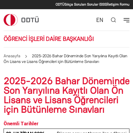
İkincil menü
Ana içeriğe atla
ODTÜ
Sıkça Sorulan Sorular (SSS)
İletişim Formu
EN
ÖĞRENCİ İŞLERİ DAİRE BAŞKANLIĞI
Anasayfa
2025-2026 Bahar Döneminde Son Yarıyılına Kayıtlı Olan
Ön Lisans ve Lisans Öğrencileri için Bütünleme Sınavları
2025-2026 Bahar Döneminde
Son Yarıyılına Kayıtlı Olan Ön
Lisans ve Lisans Öğrencileri
için Bütünleme Sınavları
Önemli Tarihler