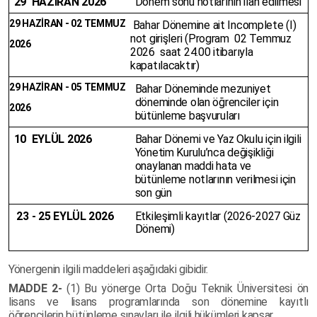
29 HAZİRAN 2026
Dönem sonu notlarının ilan edilmesi
29 HAZİRAN - 02 TEMMUZ
Bahar Dönemine ait Incomplete (I)
not girişleri (Program 02
Temmuz
2026
2026
saat 24.00 itibarıyla
kapatılacaktır)
29 HAZİRAN - 05 TEMMUZ
Bahar Döneminde mezuniyet
döneminde olan öğrenciler için
2026
bütünleme başvuruları
10 EYLÜL 2026
Bahar Dönemi ve Yaz Okulu için ilgili
Yönetim Kurulu’nca değişikliği
onaylanan maddi hata ve
bütünleme notlarının verilmesi için
son gün
23 - 25 EYLÜL 2026
Etkileşimli kayıtlar
(2026-2027 Güz
Dönemi)
Yönergenin ilgili maddeleri aşağıdaki gibidir.
MADDE 2-
(1) Bu yönerge Orta Doğu Teknik Üniversitesi ön
lisans ve lisans programlarında son dönemine kayıtlı
öğrencilerin bütünleme sınavları ile ilgili hükümleri kapsar.