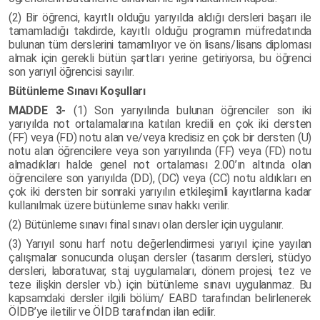
(2) Bir öğrenci, kayıtlı olduğu yarıyılda aldığı dersleri başarı ile
tamamladığı takdirde, kayıtlı olduğu programın müfredatında
bulunan tüm derslerini tamamlıyor ve ön lisans/lisans diploması
almak için gerekli bütün şartları yerine getiriyorsa, bu öğrenci
son yarıyıl öğrencisi sayılır.
Bütünleme Sınavı Koşulları
MADDE 3-
(1) Son yarıyılında bulunan öğrenciler son iki
yarıyılda not ortalamalarına katılan kredili en çok iki dersten
(FF) veya (FD) notu alan ve/veya kredisiz en çok bir dersten (U)
notu alan öğrencilere veya son yarıyılında (FF) veya (FD) notu
almadıkları halde genel not ortalaması 2.00’ın altında olan
öğrencilere son yarıyılda (DD), (DC) veya (CC) notu aldıkları en
çok iki dersten bir sonraki yarıyılın etkileşimli kayıtlarına kadar
kullanılmak üzere bütünleme sınav hakkı verilir.
(2) Bütünleme sınavı final sınavı olan dersler için uygulanır.
(3) Yarıyıl sonu harf notu değerlendirmesi yarıyıl içine yayılan
çalışmalar sonucunda oluşan dersler (tasarım dersleri, stüdyo
dersleri, laboratuvar, staj uygulamaları, dönem projesi, tez ve
teze ilişkin dersler vb.) için bütünleme sınavı uygulanmaz. Bu
kapsamdaki dersler ilgili bölüm/ EABD tarafından belirlenerek
ÖİDB’ye iletilir ve ÖİDB tarafından ilan edilir.