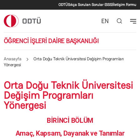
İkincil menü
Ana içeriğe atla
ODTÜ
Sıkça Sorulan Sorular (SSS)
İletişim Formu
EN
ÖĞRENCİ İŞLERİ DAİRE BAŞKANLIĞI
Anasayfa
Orta Doğu Teknik Üniversitesi Değişim Programları
Yönergesi
Orta Doğu Teknik Üniversitesi
Değişim Programları
Yönergesi
BİRİNCİ BÖLÜM
Amaç, Kapsam, Dayanak ve Tanımlar