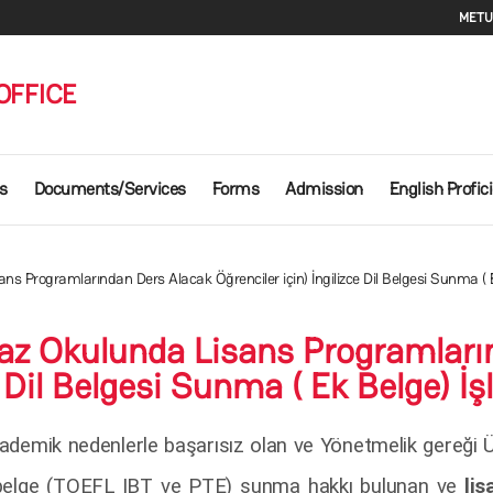
Se
METU
OFFICE
s
Documents/Services
Forms
Admission
English Profic
sans Programlarından Ders Alacak Öğrenciler için) İngilizce Dil Belgesi Sunma (
(Yaz Okulunda Lisans Programlar
ce Dil Belgesi Sunma ( Ek Belge) 
 akademik nedenlerle başarısız olan ve Yönetmelik gereği 
an belge (TOEFL IBT ve PTE) sunma hakkı bulunan ve
li