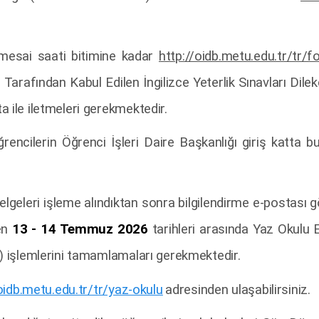
mesai saati bitimine kadar
http://oidb.metu.edu.tr/tr/f
Ü Tarafından Kabul Edilen İngilizce Yeterlik Sınavları Dile
 ile iletmeleri gerekmektedir.
rencilerin Öğrenci İşleri Daire Başkanlığı giriş katta 
 belgeleri işleme alındıktan sonra bilgilendirme e-postası g
len
13 - 14 Temmuz 2026
tarihleri arasında Yaz Okulu E
r) işlemlerini tamamlamaları gerekmektedir.
oidb.metu.edu.tr/tr/yaz-okulu
adresinden ulaşabilirsiniz.