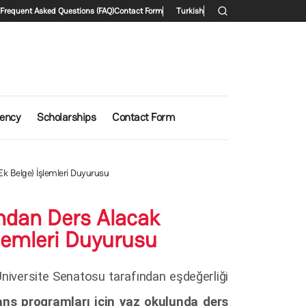
condary menu
Frequent Asked Questions (FAQ)
Contact Form
Turkish
iency
Scholarships
Contact Form
 Ek Belge) İşlemleri Duyurusu
ından Ders Alacak
İşlemleri Duyurusu
Üniversite Senatosu tarafından eşdeğerliği
sans programları için yaz okulunda ders