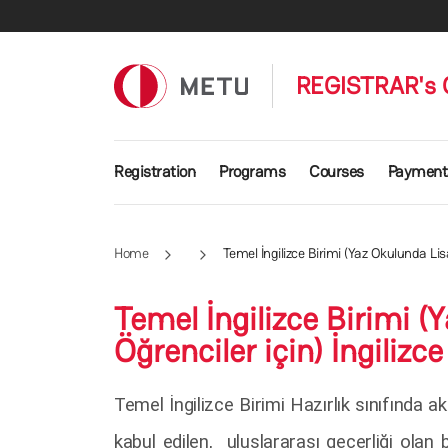
Skip to main content
REGISTRAR's 
Main navigation
Registration
Programs
Courses
Payment
Home
Temel İngilizce Birimi (Yaz Okulunda Li
Temel İngilizce Birimi 
Öğrenciler için) İngiliz
Temel İngilizce Birimi Hazırlık sınıfında
kabul edilen, uluslararası geçerliği ol